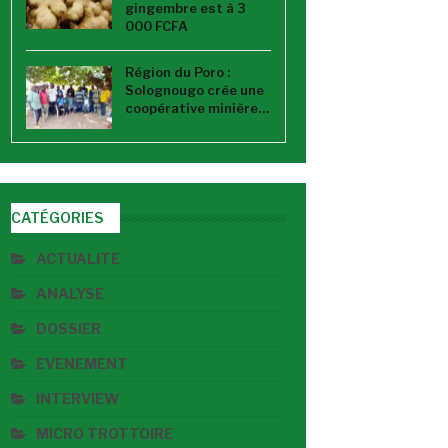
gingembre est à 3
000 FCFA
Région du Poro :
Solognougo crée une
coopérative minière…
CATÉGORIES
ACTUALITE
ANALYSE
DOSSIER
EVENEMENT
INTERVIEW
MICRO TROTTOIRE