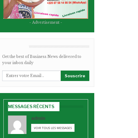
- Advertisement -
BULLETIN
Get the best of Business News delivered to
your inbox daily
Souscrire
MESSAGES RÉCENTS
admin
VOIR TOUS LES MESSAGES