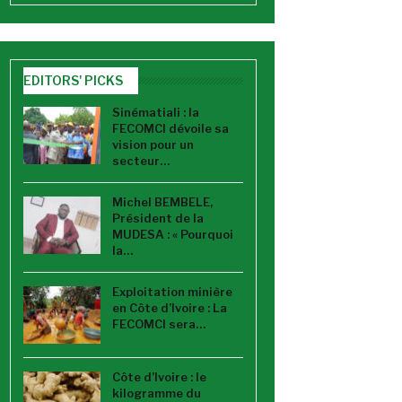
EDITORS' PICKS
Sinématiali : la
FECOMCI dévoile sa
vision pour un
secteur…
Michel BEMBELE,
Président de la
MUDESA : « Pourquoi
la…
Exploitation minière
en Côte d’Ivoire : La
FECOMCI sera…
Côte d’Ivoire : le
kilogramme du