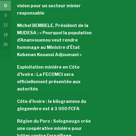
vision pour un secteur minier
D
responsable
5
12
Michel BEMBELE, Président de la
MUDESA : « Pourquoi la population
19
d’Ananvouenou veut rendre
26
hommage au Ministre d’État
Kobenan Kouassi Adjoumani »
Exploitation minière en Côte
d’Ivoire : La FECOMCI sera
officiellement présentée aux
autorités
Côte d’Ivoire : le kilogramme du
gingembre est à 3 000 FCFA
Région du Poro : Solognougo crée
une coopérative minière pour
lutter contre l’orpaillage