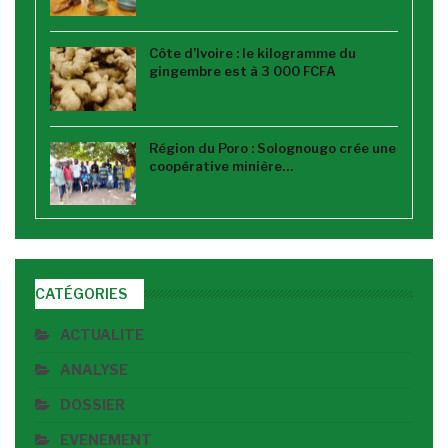
Côte d’Ivoire : le kilogramme du
gingembre est à 3 000 FCFA
Région du Poro : Solognougo crée une
coopérative minière…
CATÉGORIES
ACTUALITE
ANALYSE
DOSSIER
EVENEMENT