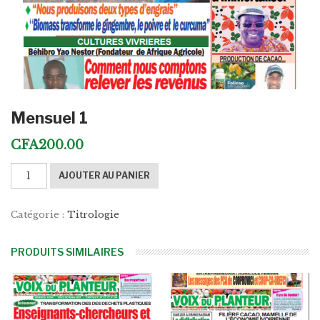
Mensuel 1
CFA
200.00
quantité
AJOUTER AU PANIER
de
Mensuel
Catégorie :
Titrologie
1
PRODUITS SIMILAIRES