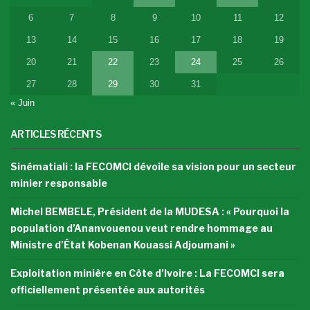
6
7
8
9
10
11
12
13
14
15
16
17
18
19
20
21
22
23
24
25
26
27
28
29
30
31
« Juin
ARTICLES RÉCENTS
Sinématiali : la FECOMCI dévoile sa vision pour un secteur
minier responsable
Michel BEMBELE, Président de la MUDESA : « Pourquoi la
population d’Ananvouenou veut rendre hommage au
Ministre d’État Kobenan Kouassi Adjoumani »
Exploitation minière en Côte d’Ivoire : La FECOMCI sera
officiellement présentée aux autorités