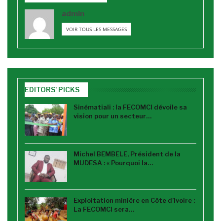
admin
VOIR TOUS LES MESSAGES
EDITORS' PICKS
Sinématiali : la FECOMCI dévoile sa
vision pour un secteur…
Michel BEMBELE, Président de la
MUDESA : « Pourquoi la…
Exploitation minière en Côte d’Ivoire :
La FECOMCI sera…