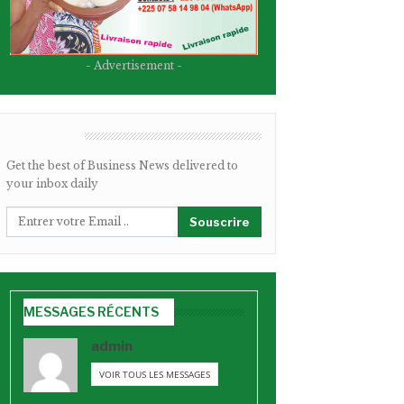
- Advertisement -
BULLETIN
Get the best of Business News delivered to
your inbox daily
Souscrire
MESSAGES RÉCENTS
admin
VOIR TOUS LES MESSAGES