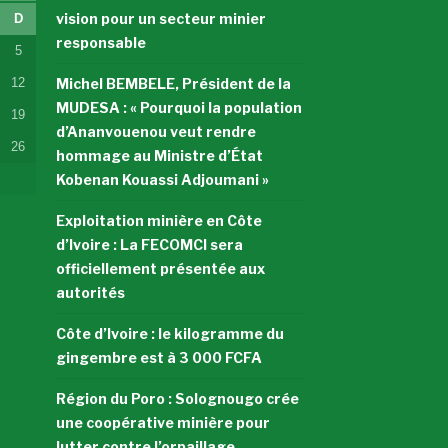
vision pour un secteur minier
D
responsable
5
12
Michel BEMBELE, Président de la
MUDESA : « Pourquoi la population
19
d’Ananvouenou veut rendre
26
hommage au Ministre d’État
Kobenan Kouassi Adjoumani »
Exploitation minière en Côte
d’Ivoire : La FECOMCI sera
officiellement présentée aux
autorités
Côte d’Ivoire : le kilogramme du
gingembre est à 3 000 FCFA
Région du Poro : Solognougo crée
une coopérative minière pour
lutter contre l’orpaillage