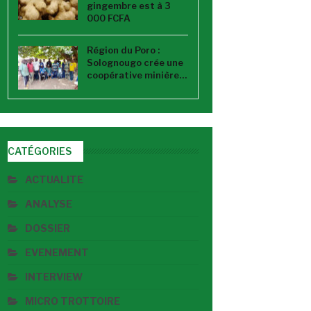
gingembre est à 3
000 FCFA
Région du Poro :
Solognougo crée une
coopérative minière…
CATÉGORIES
ACTUALITE
ANALYSE
DOSSIER
EVENEMENT
INTERVIEW
MICRO TROTTOIRE