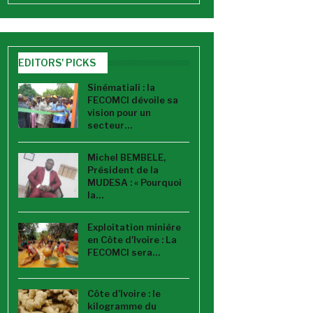
EDITORS' PICKS
Sinématiali : la
FECOMCI dévoile sa
vision pour un
secteur…
Michel BEMBELE,
Président de la
MUDESA : « Pourquoi
la…
Exploitation minière
en Côte d’Ivoire : La
FECOMCI sera…
Côte d’Ivoire : le
kilogramme du