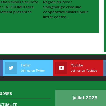
tation minière en Côte
Région du Poro :
re : La FECOMCI sera
Solognougo crée une
ellement présentée
coopérative minière pour
lutter contre…
Twitter
Youtube
Join us on Twitter
Join us on Youtube
GORIES
juillet 2026
CTUALITE