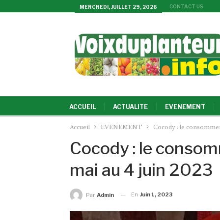
CONTACT US
MERCREDI, JUILLET 29, 2026
ACCUEIL
ACTUALITE
EVENEMENT
Accueil
EVENEMENT
Cocody : le consommer l
Cocody : le consomm
mai au 4 juin 2023
En
Juin 1, 2023
Par
Admin