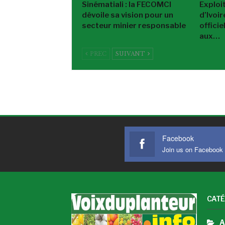
Sinématiali : la FECOMCI
Exploi
dévoile sa vision pour un
d’Ivoi
secteur minier responsable
offici
aux…
PREC
SUIVANT
Facebook
Join us on Facebook
CATÉ
A