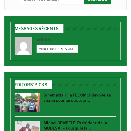
MESSAGES RÉCENTS
admin
VOIR TOUS LES MESSAGES
EDITORS' PICKS
Sinématiali : la FECOMCI dévoile sa
vision pour un secteur…
Michel BEMBELE, Président de la
MUDESA : « Pourquoi la…