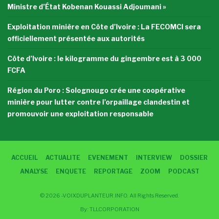
Ministre d’État Kobenan Kouassi Adjoumani »
Exploitation minière en Côte d’Ivoire : La FECOMCI sera
officiellement présentée aux autorités
Côte d’Ivoire : le kilogramme du gingembre est à 3 000
FCFA
Région du Poro : Solognougo crée une coopérative
minière pour lutter contre l’orpaillage clandestin et
promouvoir une exploitation responsable
ACCUEIL
ACTUALITE
EVENEMENT
INTERVIEW
DOSSIER
ANALYSE
ENQUETE
REPORTAGE
ZOOM
PODCAST
© 2026 -VOIXDUPLANTEUR.INFO. All Rights Reserved.
By:
TLLCORPORATION