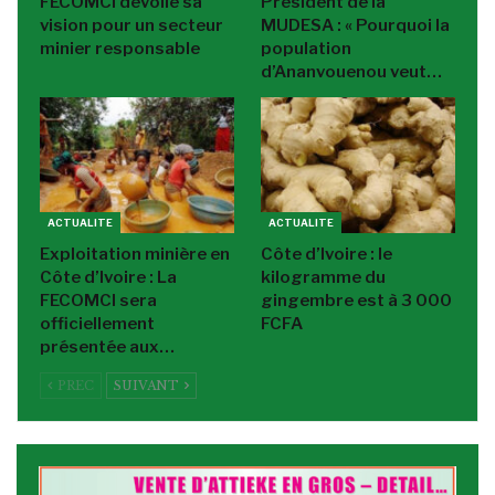
FECOMCI dévoile sa
Président de la
vision pour un secteur
MUDESA : « Pourquoi la
minier responsable
population
d’Ananvouenou veut…
ACTUALITE
ACTUALITE
Exploitation minière en
Côte d’Ivoire : le
Côte d’Ivoire : La
kilogramme du
FECOMCI sera
gingembre est à 3 000
officiellement
FCFA
présentée aux…
PREC
SUIVANT