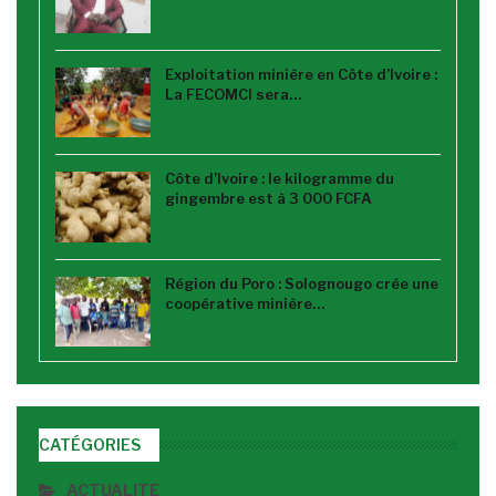
Exploitation minière en Côte d’Ivoire :
La FECOMCI sera…
Côte d’Ivoire : le kilogramme du
gingembre est à 3 000 FCFA
Région du Poro : Solognougo crée une
coopérative minière…
CATÉGORIES
ACTUALITE