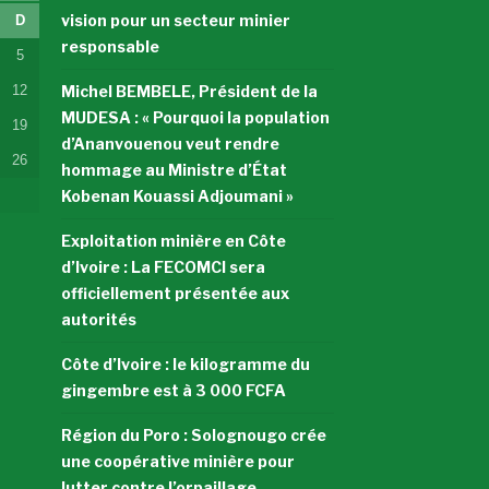
vision pour un secteur minier
D
responsable
5
12
Michel BEMBELE, Président de la
MUDESA : « Pourquoi la population
19
d’Ananvouenou veut rendre
26
hommage au Ministre d’État
Kobenan Kouassi Adjoumani »
Exploitation minière en Côte
d’Ivoire : La FECOMCI sera
officiellement présentée aux
autorités
Côte d’Ivoire : le kilogramme du
gingembre est à 3 000 FCFA
Région du Poro : Solognougo crée
une coopérative minière pour
lutter contre l’orpaillage