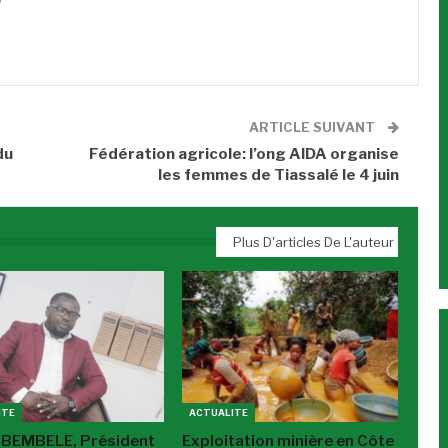
0
ARTICLE SUIVANT
du
Fédération agricole: l’ong AIDA organise
les femmes de Tiassalé le 4 juin
Plus D'articles De L'auteur
ITE
ACTUALITE
 BEMBELE, Président
Exploitation minière en Côte