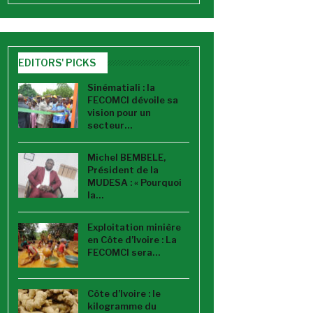
EDITORS' PICKS
Sinématiali : la
FECOMCI dévoile sa
vision pour un
secteur…
Michel BEMBELE,
Président de la
MUDESA : « Pourquoi
la…
Exploitation minière
en Côte d’Ivoire : La
FECOMCI sera…
Côte d’Ivoire : le
kilogramme du