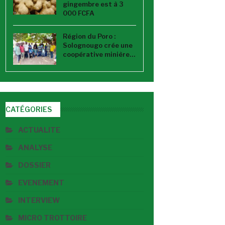
gingembre est à 3
000 FCFA
Région du Poro :
Solognougo crée une
coopérative minière…
CATÉGORIES
ACTUALITE
ANALYSE
DOSSIER
EVENEMENT
INTERVIEW
MICRO TROTTOIRE