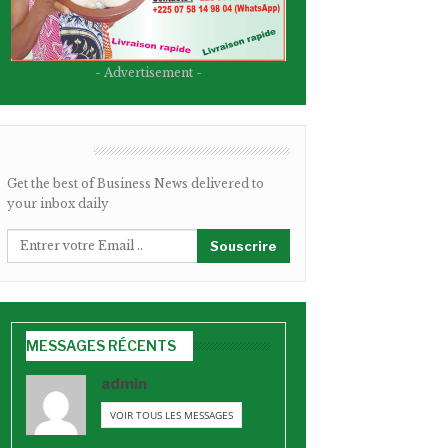
- Advertisement -
BULLETIN
Get the best of Business News delivered to
your inbox daily
Souscrire
MESSAGES RÉCENTS
admin
VOIR TOUS LES MESSAGES