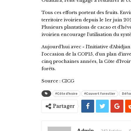
Ouattara, reste engagé à restaurer le co
Tous ces efforts portent des fruits. Envi
territoire ivoirien depuis le 1er juin 2
Plusieurs plantations de cacao et d’hévé
ivoirien encourage l’utilisation du syst
Aujourd’hui avec « l’Initiative d’Abidja
l’occasion de la COP15, d’un plan d’inve
cinq prochaines années, la Côte d’Ivoi
forêts.
Source : CICG
#Côte d'Ivoire
#Couvert forestier
Défor
Partager
Admin