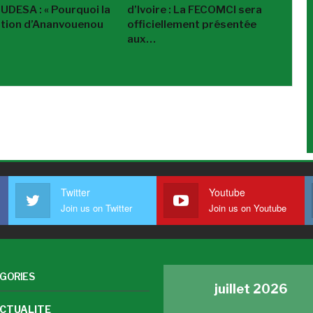
MUDESA : « Pourquoi la
d’Ivoire : La FECOMCI sera
tion d’Ananvouenou
officiellement présentée
aux…
Twitter
Youtube
Join us on Twitter
Join us on Youtube
GORIES
juillet 2026
CTUALITE