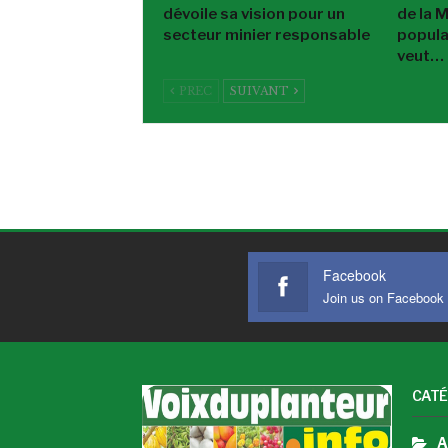
dévoile sa vision pour un
de la 
secteur minier responsable
popula
veut…
PREC
SUIVANT
Facebook
Join us on Facebook
CATÉ
A