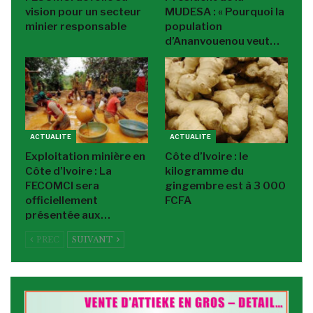
vision pour un secteur
MUDESA : « Pourquoi la
minier responsable
population
d’Ananvouenou veut…
ACTUALITE
ACTUALITE
Exploitation minière en
Côte d’Ivoire : le
Côte d’Ivoire : La
kilogramme du
FECOMCI sera
gingembre est à 3 000
officiellement
FCFA
présentée aux…
PREC
SUIVANT