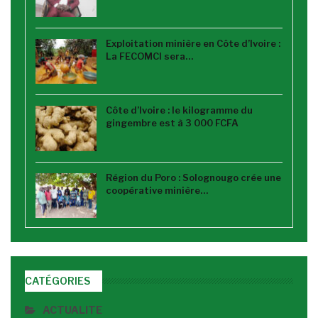
Exploitation minière en Côte d’Ivoire :
La FECOMCI sera…
Côte d’Ivoire : le kilogramme du
gingembre est à 3 000 FCFA
Région du Poro : Solognougo crée une
coopérative minière…
CATÉGORIES
ACTUALITE