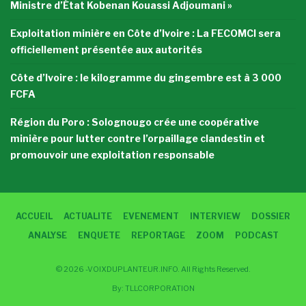
Ministre d’État Kobenan Kouassi Adjoumani »
Exploitation minière en Côte d’Ivoire : La FECOMCI sera
officiellement présentée aux autorités
Côte d’Ivoire : le kilogramme du gingembre est à 3 000
FCFA
Région du Poro : Solognougo crée une coopérative
minière pour lutter contre l’orpaillage clandestin et
promouvoir une exploitation responsable
ACCUEIL
ACTUALITE
EVENEMENT
INTERVIEW
DOSSIER
ANALYSE
ENQUETE
REPORTAGE
ZOOM
PODCAST
© 2026 -VOIXDUPLANTEUR.INFO. All Rights Reserved.
By:
TLLCORPORATION