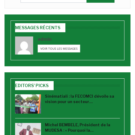
MESSAGES RÉCENTS
admin
VOIR TOUS LES MESSAGES
EDITORS' PICKS
Sinématiali : la FECOMCI dévoile sa
vision pour un secteur…
Michel BEMBELE, Président de la
MUDESA : « Pourquoi la…