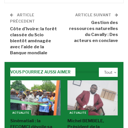
ARTICLE
ARTICLE SUIVANT
PRÉCEDENT
Gestion des
ressources naturelles
Côte d’Ivoire: la forêt
du Cavally : Des
classée du Scio
acteurs en conclave
bientôt aménagée
avec l’aide de la
Banque mondiale
VOUS POURRIEZ AUSSI AIMER
Tout
ACTUALITE
ACTUALITE
Sinématiali : la
Michel BEMBELE,
FECOMCI dévoile sa
Président de la