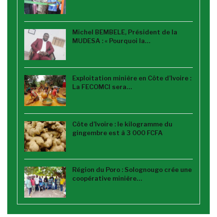
Michel BEMBELE, Président de la
MUDESA : « Pourquoi la…
Exploitation minière en Côte d’Ivoire :
La FECOMCI sera…
Côte d’Ivoire : le kilogramme du
gingembre est à 3 000 FCFA
Région du Poro : Solognougo crée une
coopérative minière…