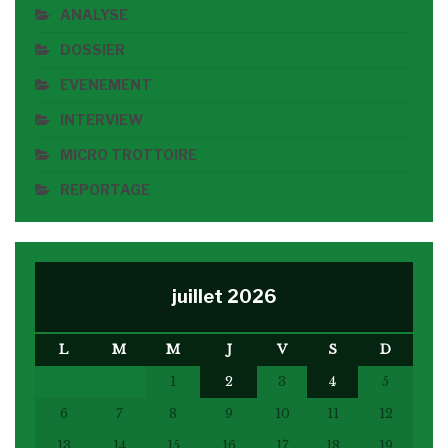
ANALYSE
DOSSIER
EVENEMENT
INTERVIEW
MICRO TROTTOIRE
REPORTAGE
juillet 2026
L
M
M
J
V
S
D
1
2
3
4
5
6
7
8
9
10
11
12
13
14
15
16
17
18
19