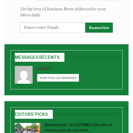
Get the best of Business News delivered to your
inbox daily
Souscrire
MESSAGES RÉCENTS
admin
VOIR TOUS LES MESSAGES
EDITORS' PICKS
Sinématiali : la FECOMCI dévoile sa
vision pour un secteur…