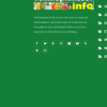
A
A
Voixduplanteur.info est un site web et magazine
d'informations spécialisé dans le traitement de
D
l'actualité et des informations liées au secteur
E
agricole en Côte d'Ivoire et en Afrique.
I
M
R